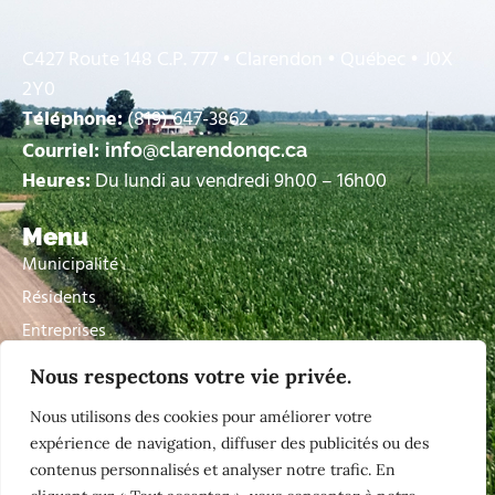
C427 Route 148 C.P. 777 • Clarendon • Québec • J0X
2Y0
Téléphone:
(819) 647-3862
Courriel:
info@clarendonqc.ca
Heures:
Du lundi au vendredi 9h00 – 16h00
Menu
Municipalité
Résidents
Entreprises
Visiteurs
Nous respectons votre vie privée.
Contactez nous
Nous utilisons des cookies pour améliorer votre
expérience de navigation, diffuser des publicités ou des
Liens rapide
contenus personnalisés et analyser notre trafic. En
Alerte citoyenne